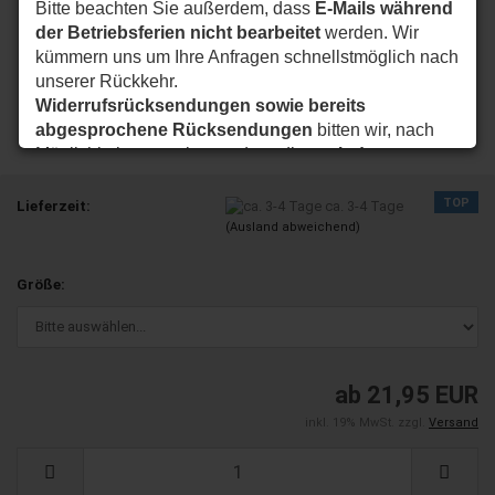
Bitte beachten Sie außerdem, dass
E-Mails während
der Betriebsferien nicht bearbeitet
werden. Wir
kümmern uns um Ihre Anfragen schnellstmöglich nach
unserer Rückkehr.
Widerrufsrücksendungen sowie bereits
abgesprochene Rücksendungen
bitten wir, nach
Möglichkeit so zu planen, dass diese
ab dem
24.08.2026
bei uns eintreffen.
Vielen Dank für Ihr Verständnis. Wir wünschen Ihnen
TOP
Lieferzeit:
ca. 3-4 Tage
eine schöne Sommerzeit und sind ab dem
24.08.2026
(Ausland abweichend)
wieder wie gewohnt für Sie da.
Größe:
Ihr JC Biker-Unlimited Team
ab 21,95 EUR
inkl. 19% MwSt. zzgl.
Versand