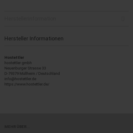
Herstellerinformation
Hersteller Informationen
Hostettler
hostettler gmbh
Neuenburger Strasse 33
D-79379 Müllheim / Deutschland
info@hostettler.de
https://www.hostettler.de/
MEHR ÜBER...