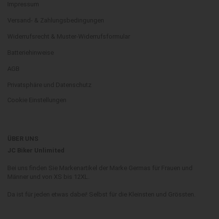
Impressum
Versand- & Zahlungsbedingungen
Widerrufsrecht & Muster-Widerrufsformular
Batteriehinweise
AGB
Privatsphäre und Datenschutz
Cookie Einstellungen
ÜBER UNS
JC Biker Unlimited
Bei uns finden Sie Markenartikel der Marke Germas für Frauen und
Männer und von XS bis 12XL.
Da ist für jeden etwas dabei! Selbst für die Kleinsten und Grössten.