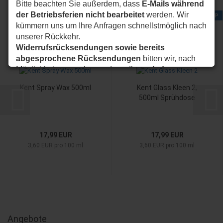
Bitte beachten Sie außerdem, dass
E-Mails während
der Betriebsferien nicht bearbeitet
werden. Wir
TOP
TOP
kümmern uns um Ihre Anfragen schnellstmöglich nach
unserer Rückkehr.
Widerrufsrücksendungen sowie bereits
abgesprochene Rücksendungen
bitten wir, nach
Möglichkeit so zu planen, dass diese
ab dem
24.08.2026
bei uns eintreffen.
Kent Spray Wax 500ml
Kent Glass Kleen 2,
Vielen Dank für Ihr Verständnis. Wir wünschen Ihnen
500ml Sprühdose
eine schöne Sommerzeit und sind ab dem
24.08.2026
wieder wie gewohnt für Sie da.
Ihr JC Biker-Unlimited Team
17,99 EUR
17,99 EUR
3,60 EUR pro 100 ml
3,60 EUR pro 100 ml
Angebote