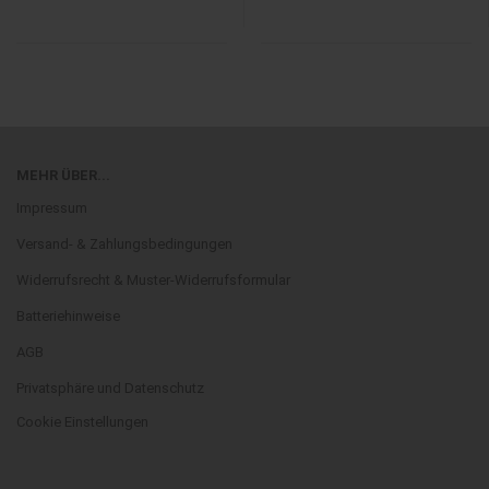
MEHR ÜBER...
Impressum
Versand- & Zahlungsbedingungen
Widerrufsrecht & Muster-Widerrufsformular
Batteriehinweise
AGB
Privatsphäre und Datenschutz
Cookie Einstellungen