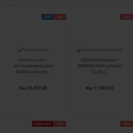
TOP
-44%
-39%
Germas Leder-
GERMAS Nierengurt
Motorradhandschuh
WINDBREAKER schwarz
PARMA schwarz...
(S-2XL)...
Nur 25,00 EUR
Nur 17,99 EUR
SOLD OUT
-10%
-46%