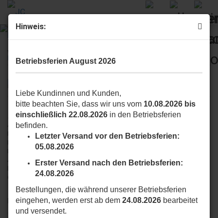
Hinweis:
Willkommen
Betriebsferien August 2026
Herzlich Willkommen bei JC Biker-Unlimited...
Liebe Kundinnen und Kunden,
bitte beachten Sie, dass wir uns vom
10.08.2026 bis
einschließlich 22.08.2026
in den Betriebsferien
...Legen Sie wert auf modische Motorrad-Bekleidung? Suchen Sie
Abwechslung zur Farbe Schwarz? Erwarten Sie Optionen im Bereich
befinden.
Frauen Motorrad-Bekleidung? Wünschen Sie sich endlich mal Motorrad-
Letzter Versand vor den Betriebsferien:
Bekleidung in Übergrößen zu finden?
05.08.2026
Dann sind Sie bei uns genau richtig! Finden Sie bei uns eine große
Auswahl an Motorrad-Bekleidung der Marke GERMAS. Ob bunt oder
Erster Versand nach den Betriebsferien:
klassisch schwarz, xxl oder xs, top gestylt und außerdem praktisch. Bei
24.08.2026
GERMAS ist sicher auch für Sie etwas das passendes dabei.
Bestellungen, die während unserer Betriebsferien
Unsere Empfehlungen
eingehen, werden erst ab dem
24.08.2026
bearbeitet
und versendet.