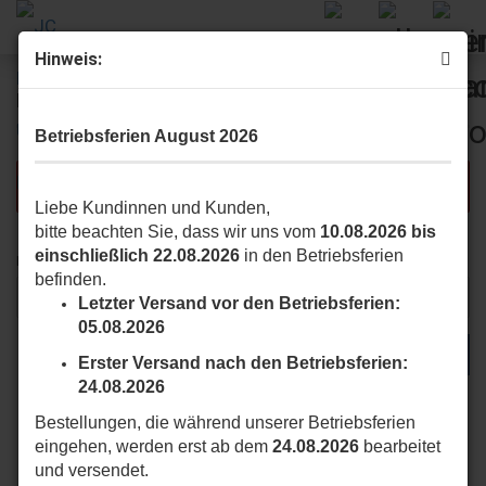
Hinweis:
Erweiterte Suche
Betriebsferien August 2026
Die Suche ergab keine genauen Treffer.
Liebe Kundinnen und Kunden,
bitte beachten Sie, dass wir uns vom
10.08.2026 bis
einschließlich 22.08.2026
in den Betriebsferien
MÖCHTEN
Möchten Sie noch einmal suchen?
befinden.
SIE
NOCH
Letzter Versand vor den Betriebsferien:
EINMAL
05.08.2026
SUCHEN?
SUCHEN
Erster Versand nach den Betriebsferien:
24.08.2026
Bestellungen, die während unserer Betriebsferien
eingehen, werden erst ab dem
24.08.2026
bearbeitet
und versendet.