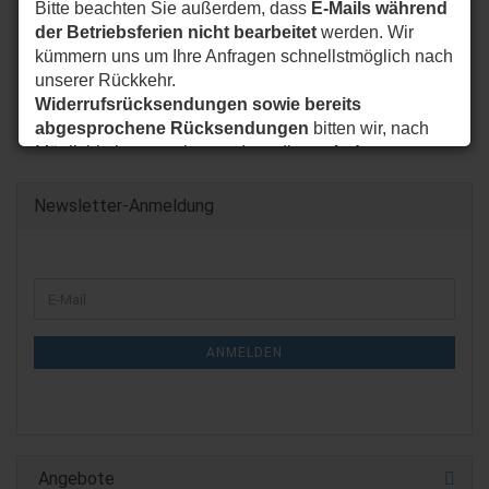
Bitte beachten Sie außerdem, dass
E-Mails während
der Betriebsferien nicht bearbeitet
werden. Wir
kümmern uns um Ihre Anfragen schnellstmöglich nach
unserer Rückkehr.
Widerrufsrücksendungen sowie bereits
abgesprochene Rücksendungen
bitten wir, nach
Möglichkeit so zu planen, dass diese
ab dem
24.08.2026
bei uns eintreffen.
Vielen Dank für Ihr Verständnis. Wir wünschen Ihnen
Newsletter-Anmeldung
eine schöne Sommerzeit und sind ab dem
24.08.2026
wieder wie gewohnt für Sie da.
WEITER
Ihr JC Biker-Unlimited Team
E-
ZUR
Mail
NEWSLETTER-
ANMELDUNG
ANMELDEN
Angebote