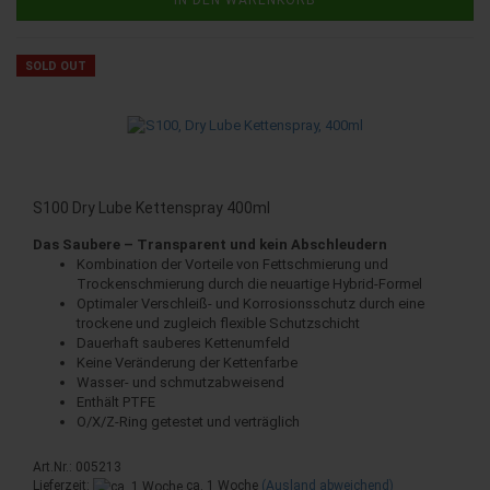
IN DEN WARENKORB
SOLD OUT
S100 Dry Lube Kettenspray 400ml
Das Saubere – Transparent und kein Abschleudern
Kombination der Vorteile von Fettschmierung und
Trockenschmierung durch die neuartige Hybrid-Formel
Optimaler Verschleiß- und Korrosionsschutz durch eine
trockene und zugleich flexible Schutzschicht
Dauerhaft sauberes Kettenumfeld
Keine Veränderung der Kettenfarbe
Wasser- und schmutzabweisend
Enthält PTFE
O/X/Z-Ring getestet und verträglich
Art.Nr.: 005213
Lieferzeit:
ca. 1 Woche
(Ausland abweichend)