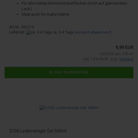
Für alle matten Motorradoberflächen (nicht auf glänzendem
Lack)
Ideal auch für matte Helme
Art.Nr.: 005215
Lieferzeit:
ca. 3-4 Tage
(Ausland abweichend)
9,99 EUR
4,00 EUR pro 100 ml
inkl. 19% MwSt. zzgl.
Versand
IN DEN WARENKORB
S100 Lederreiniger Gel 500ml