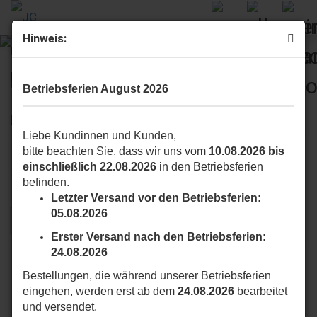
Hinweis:
Pflegeprodukte
Betriebsferien August 2026
Hier finden Sie Pflegeprodute.
Liebe Kundinnen und Kunden,
bitte beachten Sie, dass wir uns vom
10.08.2026 bis
Sortieren nach
Sortieren nach
Alle Hersteller
einschließlich 22.08.2026
in den Betriebsferien
befinden.
pro Seite
16 pro Seite
Letzter Versand vor den Betriebsferien:
05.08.2026
1
Erster Versand nach den Betriebsferien:
24.08.2026
Bestellungen, die während unserer Betriebsferien
eingehen, werden erst ab dem
24.08.2026
bearbeitet
und versendet.