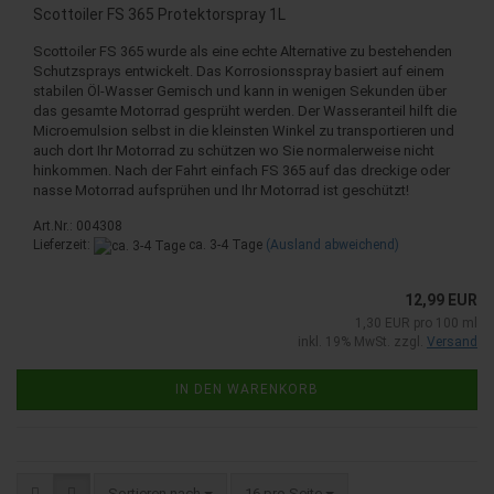
Scottoiler FS 365 Protektorspray 1L
Scottoiler FS 365 wurde als eine echte Alternative zu bestehenden
Schutzsprays entwickelt. Das Korrosionsspray basiert auf einem
stabilen Öl-Wasser Gemisch und kann in wenigen Sekunden über
das gesamte Motorrad gesprüht werden. Der Wasseranteil hilft die
Microemulsion selbst in die kleinsten Winkel zu transportieren und
auch dort Ihr Motorrad zu schützen wo Sie normalerweise nicht
hinkommen. Nach der Fahrt einfach FS 365 auf das dreckige oder
nasse Motorrad aufsprühen und Ihr Motorrad ist geschützt!
Art.Nr.: 004308
Lieferzeit:
ca. 3-4 Tage
(Ausland abweichend)
12,99 EUR
1,30 EUR pro 100 ml
inkl. 19% MwSt. zzgl.
Versand
IN DEN WARENKORB
Sortieren nach
pro Seite
Sortieren nach
16 pro Seite